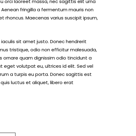
u orci laoreet massa, nec sagittis elit urna
to. Aenean fringilla a fermentum mauris non
et rhoncus. Maecenas varius suscipit ipsum,
, iaculis sit amet justo. Donec hendrerit
mus tristique, odio non efficitur malesuada,
us ornare quam dignissim odio tincidunt a
get volutpat eu, ultrices id elit. Sed vel
um a turpis eu porta. Donec sagittis est
quis luctus et aliquet, libero erat