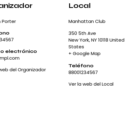
anizador
Local
 Porter
Manhattan Club
fono
350 5th Ave
234567
New York
,
NY
10118
United
States
o electrónico
+ Google Map
xmpl.com
Teléfono
 web del Organizador
88001234567
Ver la web del Local