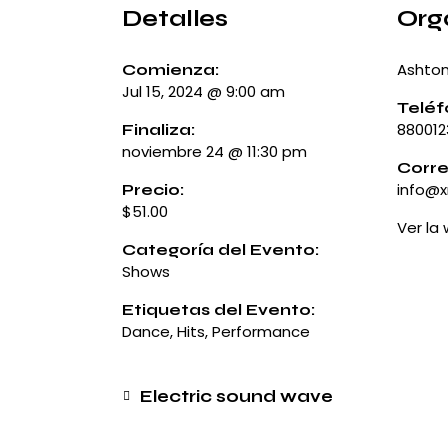
Detalles
Org
Ashton
Comienza:
Jul 15, 2024 @ 9:00 am
Telé
88001
Finaliza:
noviembre 24 @ 11:30 pm
Corre
info@
Precio:
$51.00
Ver la
Categoría del Evento:
Shows
Etiquetas del Evento:
Dance
,
Hits
,
Performance
Electric sound wave