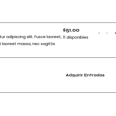
$
51.00
-
C
r adipiscing elit. Fusce laoreet,
11
disponibles
a
i laoreet massa, nec sagittis
n
t
i
d
a
d
Adquirir Entradas