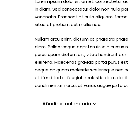
Lorem ipsum dolor sit amet, consectetur adip
in diam. Sed consectetur dolor non nulla por
venenatis. Praesent at nulla aliquam, ferm
vitae et pretium est mollis nec.
Nullam arcu enim, dictum at pharetra pharetra
diam. Pellentesque egestas risus a cursus ni
purus quam dictum elit, vitae hendrerit ex 
eleifend. Maecenas gravida porta purus est v
neque ac quam molestie scelerisque nec non
eleifend tortor feugiat, molestie diam dapibus
condimentum arcu, at varius augue justo c
Añadir al calendario