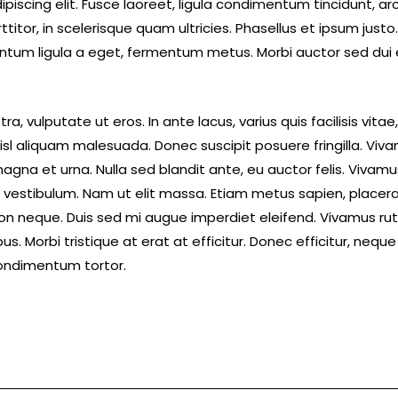
iscing elit. Fusce laoreet, ligula condimentum tincidunt, arc
ttitor, in scelerisque quam ultricies. Phasellus et ipsum jus
entum ligula a eget, fermentum metus. Morbi auctor sed dui 
, vulputate ut eros. In ante lacus, varius quis facilisis vitae
sl aliquam malesuada. Donec suscipit posuere fringilla. Viva
magna et urna. Nulla sed blandit ante, eu auctor felis. Vivam
estibulum. Nam ut elit massa. Etiam metus sapien, placerat e
 neque. Duis sed mi augue imperdiet eleifend. Vivamus rutr
. Morbi tristique at erat at efficitur. Donec efficitur, neque 
ondimentum tortor.