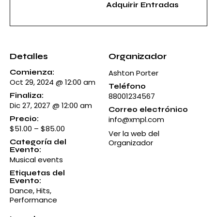
i
Adquirir Entradas
d
a
d
Detalles
Organizador
Comienza:
Ashton Porter
Oct 29, 2024 @ 12:00 am
Teléfono
Finaliza:
88001234567
Dic 27, 2027 @ 12:00 am
Correo electrónico
Precio:
info@xmpl.com
$51.00 – $85.00
Ver la web del
Categoría del
Organizador
Evento:
Musical events
Etiquetas del
Evento:
Dance
,
Hits
,
Performance