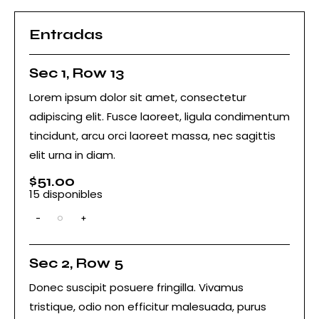
Entradas
Sec 1, Row 13
Lorem ipsum dolor sit amet, consectetur
adipiscing elit. Fusce laoreet, ligula condimentum
tincidunt, arcu orci laoreet massa, nec sagittis
elit urna in diam.
$
51.00
15
disponibles
-
+
C
a
n
t
Sec 2, Row 5
i
Donec suscipit posuere fringilla. Vivamus
d
a
tristique, odio non efficitur malesuada, purus
d