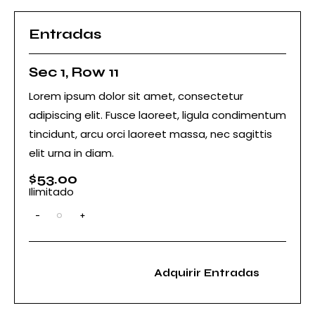
Entradas
Sec 1, Row 11
Lorem ipsum dolor sit amet, consectetur
adipiscing elit. Fusce laoreet, ligula condimentum
tincidunt, arcu orci laoreet massa, nec sagittis
elit urna in diam.
$
53.00
Ilimitado
-
+
C
a
n
t
i
Adquirir Entradas
d
a
d