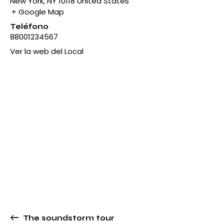
New York
,
NY
10118
United States
+ Google Map
Teléfono
88001234567
Ver la web del Local
The soundstorm tour